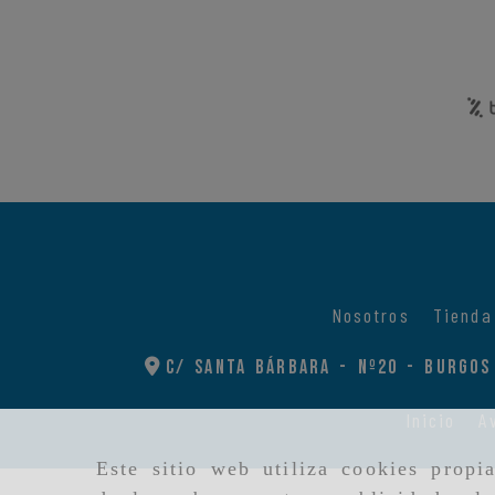
Nosotros
Tienda
C/ Santa Bárbara - Nº20 -
Burgos
Inicio
A
Este sitio web utiliza cookies propi