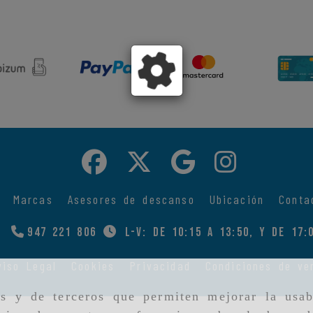
Marcas
Asesores de descanso
Ubicación
Conta
947 221 806
L-V: De 10:15 a 13:50, y de 17:
viso Legal
Cookies
Privacidad
Condiciones de ve
as y de terceros que permiten mejorar la usab