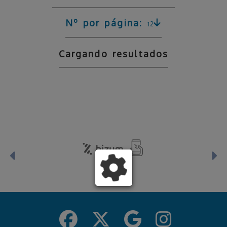
Nº por página:
12
Cargando resultados
Anterior
S