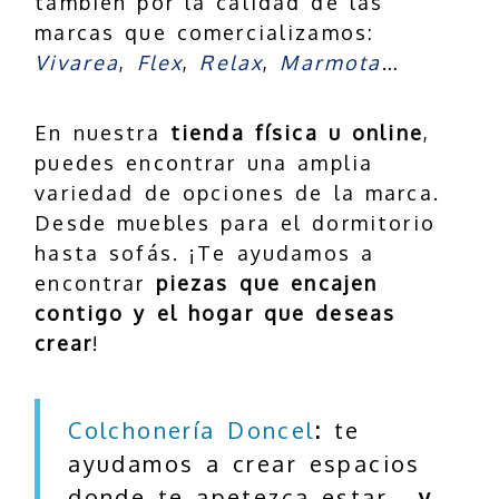
también por la calidad de las
marcas que comercializamos:
Vivarea
,
Flex
,
Relax
,
Marmota
…
En nuestra
tienda física u online
,
puedes encontrar una amplia
variedad de opciones de la marca.
Desde muebles para el dormitorio
hasta sofás. ¡Te ayudamos a
encontrar
piezas que encajen
contigo y el hogar que deseas
crear
!
Colchonería Doncel
:
te
ayudamos a crear espacios
donde te apetezca estar…
y